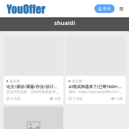
登录
shuaidi
未分类
未分类
论文/课设/课题/作业/设计等
AI笔试神器来了(已帮1000+用
代写
户拿下笔试)
其实代写业务，2024年初就在弄的
地址：https://quiz.playoffer.cn/?a
了，现在算是比较成熟了，所以也
ff=7562 国...
5 月前
238
7 月前
1.3K
准备宣传一下。 ...